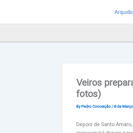
Skip
Arquidi
to
content
Veiros prepar
fotos)
By
Pedro Conceição
/
8 de Março
Depois de Santo Amaro, 
prosseguirá depois para