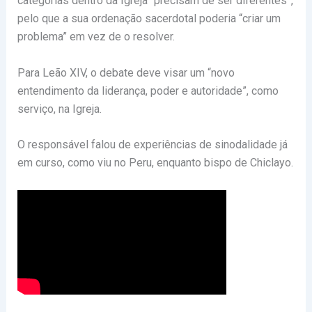
categorias dentro da Igreja “precisam de ser diferentes”,
pelo que a sua ordenação sacerdotal poderia “criar um
problema” em vez de o resolver.
Para Leão XIV, o debate deve visar um “novo
entendimento da liderança, poder e autoridade”, como
serviço, na Igreja.
O responsável falou de experiências de sinodalidade já
em curso, como viu no Peru, enquanto bispo de Chiclayo.