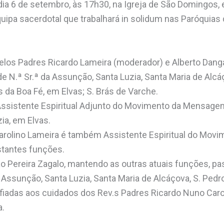
dia 6 de setembro, às 17h30, na Igreja de São Domingos, 
uipa sacerdotal que trabalhará in solidum nas Paróquias 
pelos Padres Ricardo Lameira (moderador) e Alberto Dang
 N.ª Sr.ª da Assunção, Santa Luzia, Santa Maria de Alcáç
 da Boa Fé, em Elvas; S. Brás de Varche.
Assistente Espiritual Adjunto do Movimento da Mensage
ia, em Elvas.
arolino Lameira é também Assistente Espiritual do Mo
stantes funções.
o Pereira Zagalo, mantendo as outras atuais funções, pa
 Assunção, Santa Luzia, Santa Maria de Alcáçova, S. Pedro
nfiadas aos cuidados dos Rev.s Padres Ricardo Nuno Caro
a.