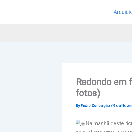
Skip
Arquidi
to
content
Redondo em f
fotos)
By
Pedro Conceição
/
9 de Nove
Na manhã deste domi