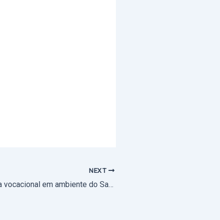
NEXT
Avis vive jornada vocacional em ambiente do Sacramento da Confirmação (com fotos)