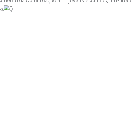
ramento da Confirmação a 11 jovens e adultos, na Paróq
o.