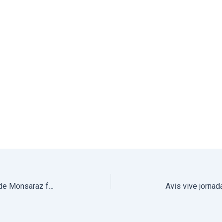
Unidade Pastoral de Reguengos de Monsaraz fez Peregrinação Jubilar à Catedral de Évora (com fotos)