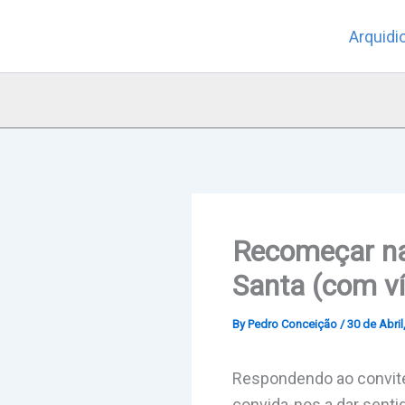
Skip
Arquidi
to
content
Recomeçar na
Santa (com v
By
Pedro Conceição
/
30 de Abril
Respondendo ao convite
convida-nos a dar sentid