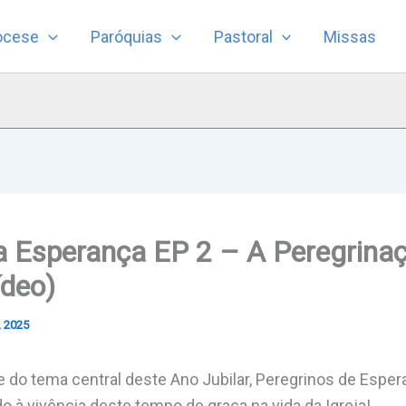
ocese
Paróquias
Pastoral
Missas
 Esperança EP 2 – A Peregrinaç
ídeo)
, 2025
 do tema central deste Ano Jubilar, Peregrinos de Espe
o à vivência deste tempo de graça na vida da Igreja!