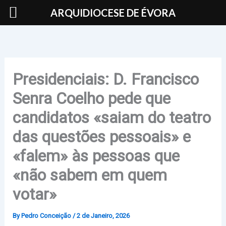
Skip
ARQUIDIOCESE DE ÉVORA
to
content
Presidenciais: D. Francisco
Senra Coelho pede que
candidatos «saiam do teatro
das questões pessoais» e
«falem» às pessoas que
«não sabem em quem
votar»
By
Pedro Conceição
/
2 de Janeiro, 2026