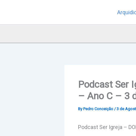
Skip
Arquidi
to
content
Podcast Ser
– Ano C – 3 
By
Pedro Conceição
/
3 de Agost
Podcast Ser Igreja – 