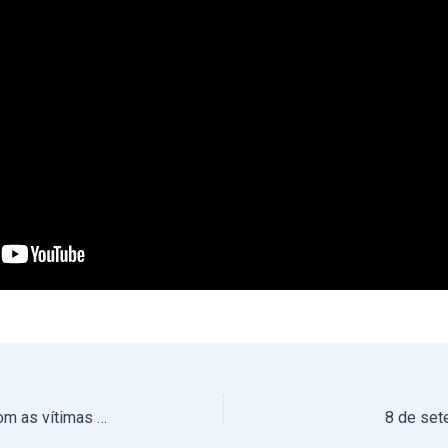
Bispos portugueses solidários com as vítimas do grave acidente em Lisboa
8 de set