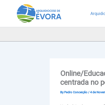
Skip
to
Arquidi
content
Online/Educa
centrada no 
By
Pedro Conceição
/
4 de Nove