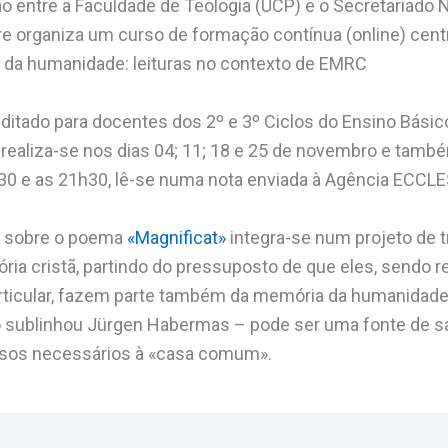
 entre a Faculdade de Teologia (UCP) e o Secretariado 
igare organiza um curso de formação contínua (online) cen
 da humanidade: leituras no contexto de EMRC
editado para docentes dos 2º e 3º Ciclos do Ensino Básic
realiza-se nos dias 04; 11; 18 e 25 de novembro e també
30 e as 21h30, lê-se numa nota enviada à Agência ECCLE
o sobre o poema
«Magnificat»
integra-se num projeto de t
ia cristã, partindo do pressuposto de que eles, sendo 
particular, fazem parte também da memória da humanidad
 sublinhou Jürgen Habermas – pode ser uma fonte de sab
sos necessários à «casa comum».