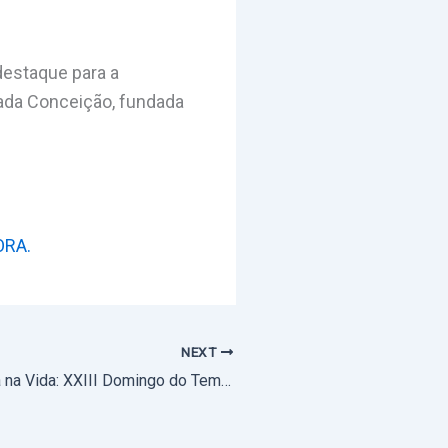
destaque para a
lada Conceição, fundada
ORA.
NEXT
Podcast Palavra na Vida: XXIII Domingo do Tempo Comum – 8 de setembro de 2024 (áudio)