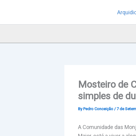
Skip
Arquidi
to
content
Mosteiro de 
simples de du
By
Pedro Conceição
/
7 de Setem
A Comunidade das Monj
Maior, está a viver a al