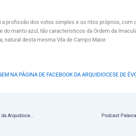
u a profissão dos votos simples e os ritos próprios, com 
e do manto azul, tão característicos da Ordem da Imacu
lva, natural desta mesma Vila de Campo Maior.
GEM NA PÁGINA DE FACEBOOK DA ARQUIDIOCESE DE ÉV
Podcast Espiga Doirada: Notícias da Arquidiocese de Évora – 6 a 13 de setembro de 2024 (áudio)