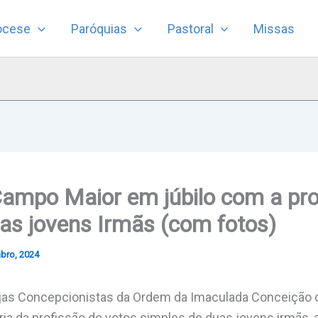
ocese
Paróquias
Pastoral
Missas
Campo Maior em júbilo com a pro
as jovens Irmãs (com fotos)
bro, 2024
as Concepcionistas da Ordem da Imaculada Conceição 
egria da profissão de votos simples de duas jovens irmãs, 