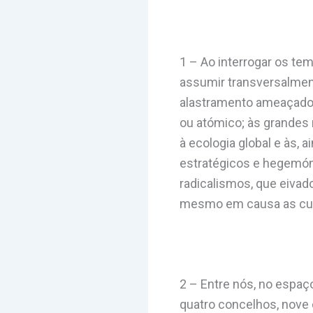
1 – Ao interrogar os te
assumir transversalment
alastramento ameaçador
ou atómico; às grandes
à ecologia global e às, 
estratégicos e hegemón
radicalismos, que eiva
mesmo em causa as cul
2 – Entre nós, no espaço
quatro concelhos, nove 