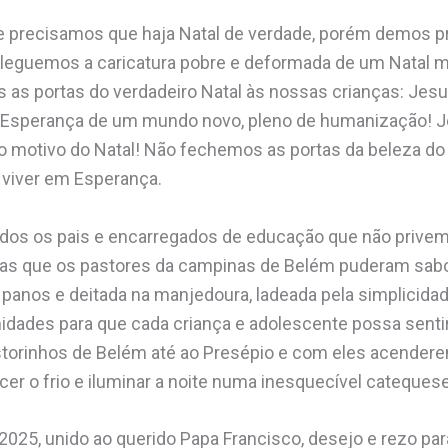
precisamos que haja Natal de verdade, porém demos pri
 leguemos a caricatura pobre e deformada de um Natal
s as portas do verdadeiro Natal às nossas crianças: Jesu
 a Esperança de um mundo novo, pleno de humanização! J
s o motivo do Natal! Não fechemos as portas da beleza do
viver em Esperança.
odos os pais e encarregados de educação que não privem
as que os pastores da campinas de Belém puderam sabor
panos e deitada na manjedoura, ladeada pela simplicidad
idades para que cada criança e adolescente possa sentir
astorinhos de Belém até ao Presépio e com eles acenderem
r o frio e iluminar a noite numa inesquecível catequese 
2025, unido ao querido Papa Francisco, desejo e rezo p