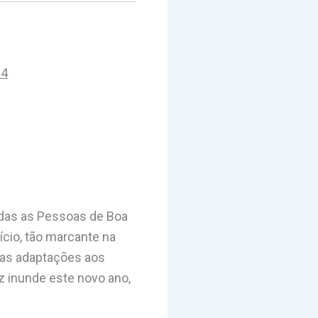
24
odas as Pessoas de Boa
cio, tão marcante na
 das adaptações aos
 inunde este novo ano,