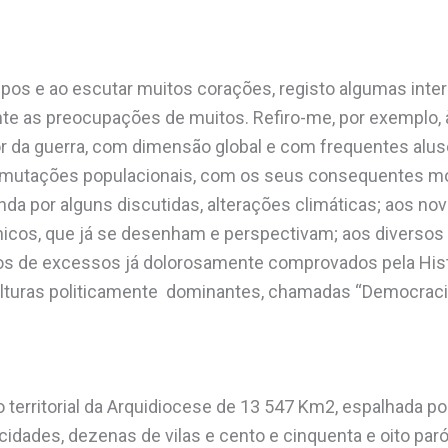
mpos e ao escutar muitos corações, registo algumas in
e as preocupações de muitos. Refiro-me, por exemplo, à 
 da guerra, com dimensão global e com frequentes alus
 mutações populacionais, com os seus consequentes mo
ainda por alguns discutidas, alterações climáticas; aos nov
icos, que já se desenham e perspectivam; aos diversos
dos de excessos já dolorosamente comprovados pela His
turas politicamente dominantes, chamadas “Democraci
 territorial da Arquidiocese de 13 547 Km2, espalhada por 
cidades, dezenas de vilas e cento e cinquenta e oito pa