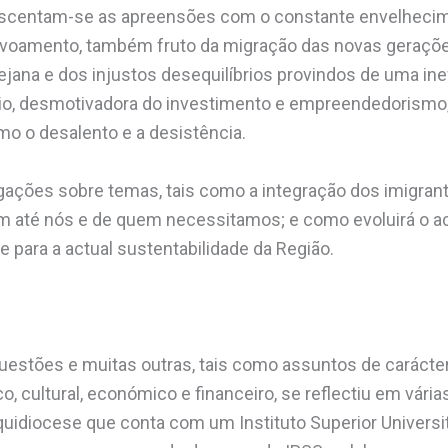
rescentam-se as apreensões com o constante envelhecim
oamento, também fruto da migração das novas gerações
tejana e dos injustos desequilíbrios provindos de uma inef
rio, desmotivadora do investimento e empreendedorismo
o o desalento e a desistência.
gações sobre temas, tais como a integração dos imigran
até nós e de quem necessitamos; e como evoluirá o a
e para a actual sustentabilidade da Região.
uestões e muitas outras, tais como assuntos de carácter
tico, cultural, económico e financeiro, se reflectiu em vári
uidiocese que conta com um Instituto Superior Universitá