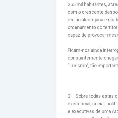
255 mil habitantes, ac
com o crescente despov
região alentejana e riba
ordenamento do territó
capaz de provocar mesm
Ficam-nos ainda interro
constantemente chegam 
“Turismo”, tão important
3 – Sobre todas estas q
existencial, social, polí
e executivas de uma Arq