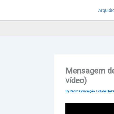
Skip
Arquidi
to
content
Mensagem de 
vídeo)
By
Pedro Conceição
/
24 de Dez