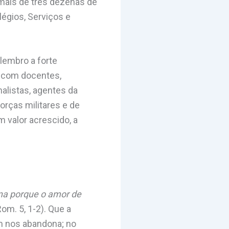
mais de três dezenas de
légios, Serviços e
lembro a forte
; com docentes,
nalistas, agentes da
orças militares e de
 valor acrescido, a
na porque o amor de
Rom. 5, 1-2). Que a
em nos abandona; no