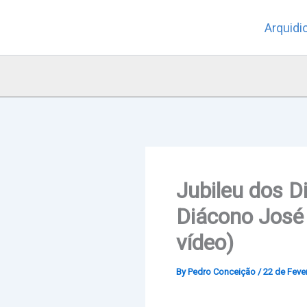
Skip
Arquidi
to
content
Jubileu dos D
Diácono José
vídeo)
By
Pedro Conceição
/
22 de Fever