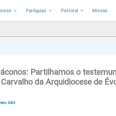
ocese
Paróquias
Pastoral
Missas
iáconos: Partilhamos o testemu
 Carvalho da Arquidiocese de Év
eiro, 2025