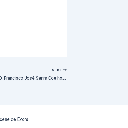
NEXT
2 de setembro: D. Francisco José Senra Coelho: 6.º aniversário da Entrada Solene na Arquidiocese de Évora
cese de Évora