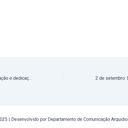
Abertura do ano jubilar da inauguração e dedicação da Igreja do Senhor Jesus da Boa-Fé (Elvas) (com fotos)
2025 | Desenvolvido por Departamento de Comunicação Arquidio