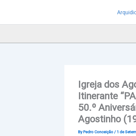
Skip
Arquidi
to
content
Igreja dos Ag
Itinerante “
50.º Aniversá
Agostinho (1
By
Pedro Conceição
/
1 de Setem