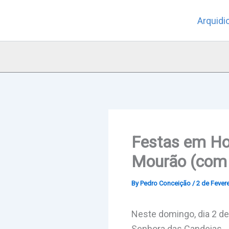
Skip
Arquidi
to
content
Festas em Ho
Mourão (com 
By
Pedro Conceição
/
2 de Fevere
Neste domingo, dia 2 d
Senhora das Candeias.