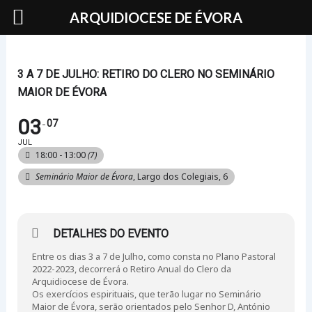
Skip
ARQUIDIOCESE DE ÉVORA
to
content
3 A 7 DE JULHO: RETIRO DO CLERO NO SEMINÁRIO
MAIOR DE ÉVORA
03
07
JUL
18:00 - 13:00
(7)
Seminário Maior de Évora
, Largo dos Colegiais, 6
DETALHES DO EVENTO
Entre os dias 3 a 7 de Julho, como consta no Plano Pastoral
2022-2023, decorrerá o Retiro Anual do Clero da
Arquidiocese de Évora.
Os exercícios espirituais, que terão lugar no Seminário
Maior de Évora, serão orientados pelo Senhor D, António