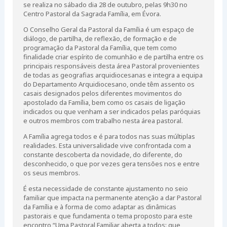
se realiza no sábado dia 28 de outubro, pelas 9h30 no
Centro Pastoral da Sagrada Família, em Évora.
O Conselho Geral da Pastoral da Família é um espaço de
diálogo, de partilha, de reflexão, de formação e de
programação da Pastoral da Família, que tem como
finalidade criar espírito de comunhão e de partilha entre os
principais responsáveis desta área Pastoral provenientes
de todas as geografias arquidiocesanas e integra a equipa
do Departamento Arquidiocesano, onde têm assento os
casais designados pelos diferentes movimentos do
apostolado da Família, bem como os casais de ligação
indicados ou que venham a ser indicados pelas paróquias
e outros membros com trabalho nesta área pastoral.
A Família agrega todos e é para todos nas suas múltiplas
realidades. Esta universalidade vive confrontada com a
constante descoberta da novidade, do diferente, do
desconhecido, o que por vezes gera tensões nos e entre
os seus membros.
É esta necessidade de constante ajustamento no seio
familiar que impacta na permanente atenção a dar Pastoral
da Família e à forma de como adaptar as dinâmicas
pastorais e que fundamenta o tema proposto para este
encontro “Uma Pastoral Familiar aberta a todos: que