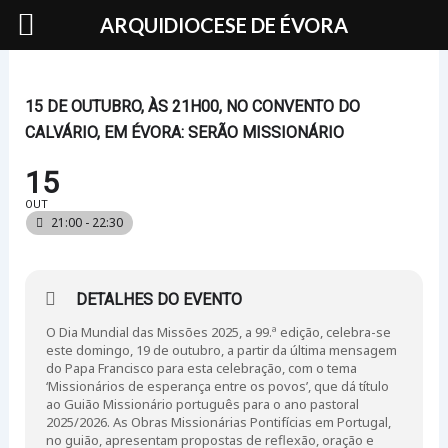
Skip
ARQUIDIOCESE DE ÉVORA
to
content
15 DE OUTUBRO, ÀS 21H00, NO CONVENTO DO
CALVÁRIO, EM ÉVORA: SERÃO MISSIONÁRIO
15
OUT
21:00 - 22:30
DETALHES DO EVENTO
O Dia Mundial das Missões 2025, a 99.ª edição, celebra-se
este domingo, 19 de outubro, a partir da última mensagem
do Papa Francisco para esta celebração, com o tema
‘Missionários de esperança entre os povos’, que dá título
ao Guião Missionário português para o ano pastoral
2025/2026. As Obras Missionárias Pontifícias em Portugal,
no guião, apresentam propostas de reflexão, oração e