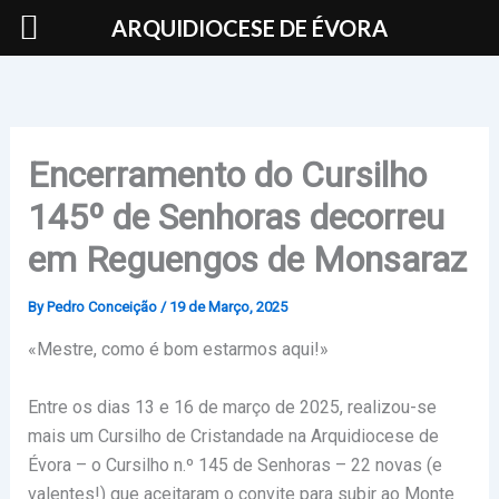
Skip
ARQUIDIOCESE DE ÉVORA
to
content
Encerramento do Cursilho
145º de Senhoras decorreu
em Reguengos de Monsaraz
By
Pedro Conceição
/
19 de Março, 2025
«Mestre, como é bom estarmos aqui!»
Entre os dias 13 e 16 de março de 2025, realizou-se
mais um Cursilho de Cristandade na Arquidiocese de
Évora – o Cursilho n.º 145 de Senhoras – 22 novas (e
valentes!) que aceitaram o convite para subir ao Monte