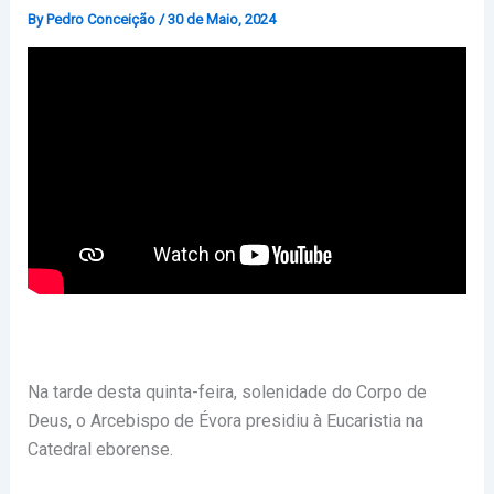
By
Pedro Conceição
/
30 de Maio, 2024
Na tarde desta quinta-feira, solenidade do Corpo de
Deus, o Arcebispo de Évora presidiu à Eucaristia na
Catedral eborense.