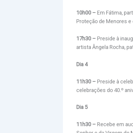
10h00 –
Em Fátima, par
Proteção de Menores e 
17h30 –
Preside à inaug
artista Ângela Rocha, p
Dia 4
11h30 –
Preside à celeb
celebrações do 40.º ani
Dia 5
11h30 –
Recebe em audiê
Senhor e da Virgem de M