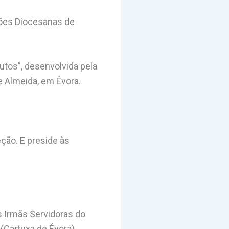
sões Diocesanas de
nutos”, desenvolvida pela
e Almeida, em Évora.
eção. E preside às
s Irmãs Servidoras do
(Cartuxa de Évora).