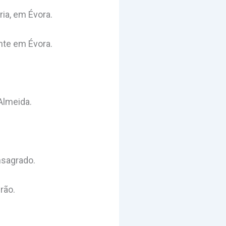
ia, em Évora.
nte em Évora.
Almeida.
nsagrado.
rão.