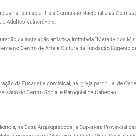
ticipa na reunião entre a Comissão Nacional e as Comis
de Adultos Vulneráveis.
uração da instalação artística, intitulada “Metade dos Mi
atente no Centro de Arte e Cultura da Fundação Eugénio d
ração da Eucaristia dominical, na igreja paroquial de Cab
versário do Centro Social e Paroquial de Cabeção.
ncia, na Casa Arquiepiscopal, a Superiora Provincial da
atará, presentes no Mosteiro de Santa Maria Scala Coeli 