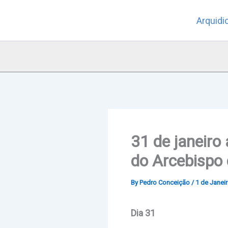
Skip
Arquidi
to
content
31 de janeiro 
do Arcebispo 
By
Pedro Conceição
/
1 de Janei
Dia 31