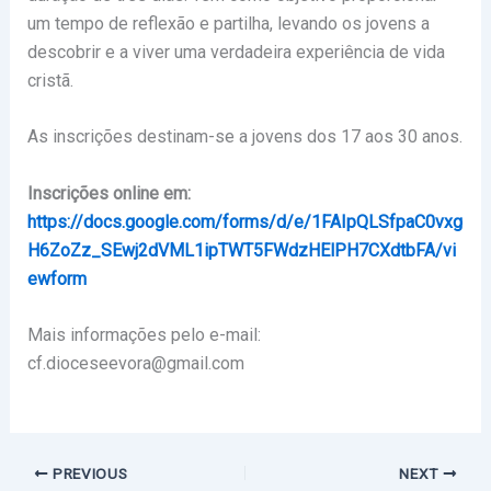
um tempo de reflexão e partilha, levando os jovens a
descobrir e a viver uma verdadeira experiência de vida
cristã.
As inscrições destinam-se a jovens dos 17 aos 30 anos.
Inscrições online em:
https://docs.google.com/forms/d/e/1FAIpQLSfpaC0vxg
H6ZoZz_SEwj2dVML1ipTWT5FWdzHElPH7CXdtbFA/vi
ewform
Mais informações pelo e-mail:
cf.dioceseevora@gmail.com
PREVIOUS
NEXT