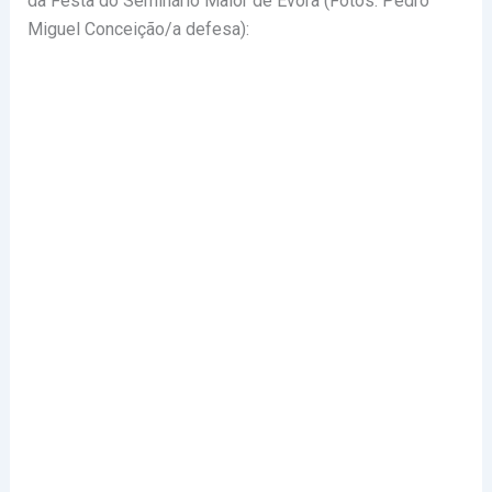
da Festa do Seminário Maior de Évora (Fotos: Pedro
Miguel Conceição/a defesa):