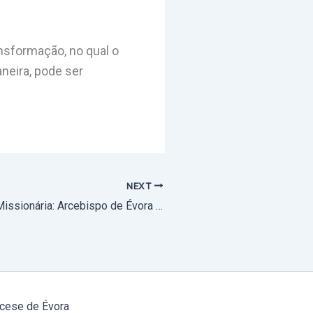
sformação, no qual o
neira, pode ser
NEXT
Visita Pastoral Missionária: Arcebispo de Évora presidiu à Eucaristia em Hortinhas (com fotos)
cese de Évora