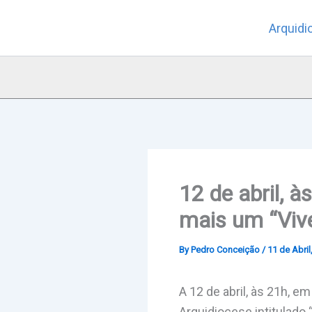
Skip
Arquidi
to
content
12 de abril,
mais um “Viv
By
Pedro Conceição
/
11 de Abril
A 12 de abril, às 21h, 
Arquidiocese intitulado