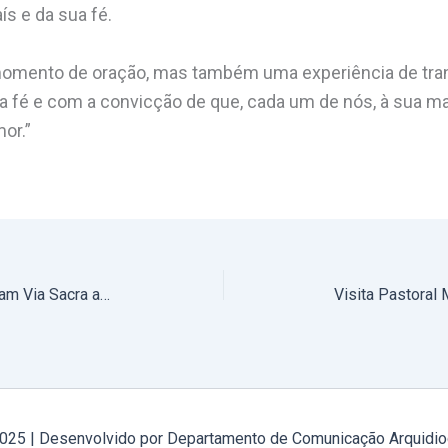
s e da sua fé.
omento de oração, mas também uma experiência de tran
na fé e com a convicção de que, cada um de nós, à sua ma
or.”
13 de Abril, às 18h: Jovens realizam Via Sacra ao Vivo em Campo Maior
2025 | Desenvolvido por Departamento de Comunicação Arquidio