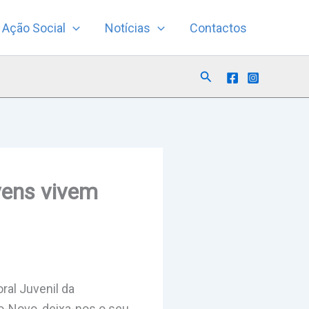
Ação Social
Notícias
Contactos
Search
vens vivem
ral Juvenil da
o-Novo, deixa-nos o seu