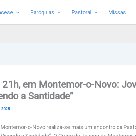
ocese
Paróquias
Pastoral
Missas
 às 21h, em Montemor-o-Novo: Jo
endo a Santidade”
, 2025
em Montemor-o-Novo realiza-se mais um encontro da Pasto
 “Vivendo a Santidade”. O Grupo de Jovens de Montemor-