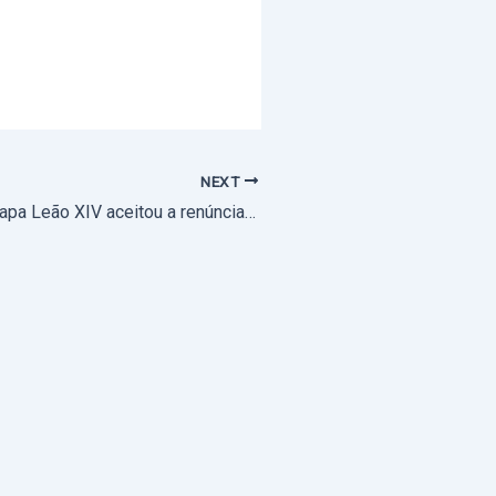
NEXT
Igreja/Estado: Papa Leão XIV aceitou a renúncia do núncio apostólico em Portugal