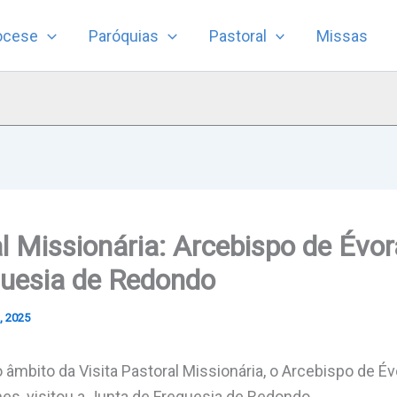
ocese
Paróquias
Pastoral
Missas
l Missionária: Arcebispo de Évora
guesia de Redondo
, 2025
o âmbito da Visita Pastoral Missionária, o Arcebispo de 
hes, visitou a Junta de Freguesia de Redondo.