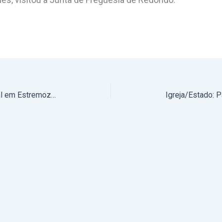
25 de maio, às 11h: Missa Campal em Estremoz para assinalar o dia do Corpo Nacional de Escutas