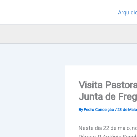
Skip
Arquidi
to
content
Visita Pastora
Junta de Fre
By
Pedro Conceição
/
23 de Maio
Neste dia 22 de maio, n
Pároco, P. António Sanc