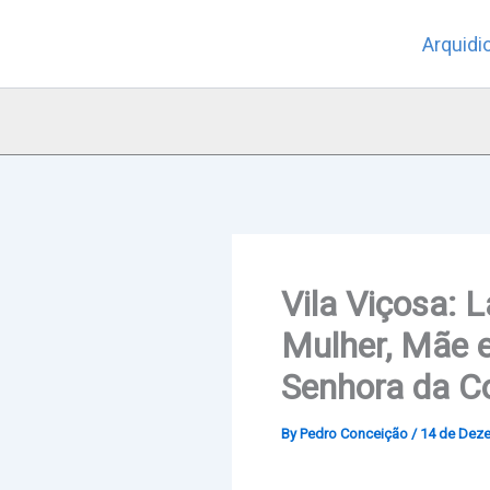
Skip
Arquidi
to
content
Vila Viçosa: 
Mulher, Mãe 
Senhora da C
By
Pedro Conceição
/
14 de Dez