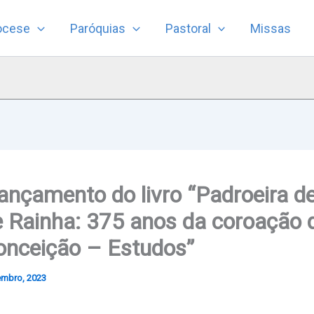
ocese
Paróquias
Pastoral
Missas
Lançamento do livro “Padroeira d
e Rainha: 375 anos da coroação
onceição – Estudos”
embro, 2023