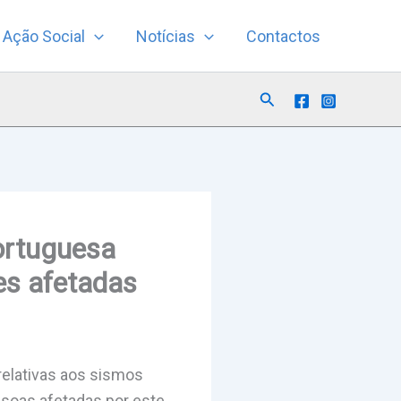
Ação Social
Notícias
Contactos
Search
ortuguesa
es afetadas
relativas aos sismos
ssoas afetadas por este