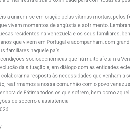
is a unirem-se em oração pelas vítimas mortais, pelos f
s que vivem momentos de angústia e sofrimento. Lembram
esas residentes na Venezuela e os seus familiares, b
anos que vivem em Portugal e acompanham, com grande 
us familiares naquele país.
s condições socioeconómicas que há muito afetam a Vene
olução da situação e, em diálogo com as entidades ecles
 colaborar na resposta às necessidades que venham a su
ão, reafirmamos a nossa comunhão com o povo venezue
enhora de Fátima todos os que sofrem, bem como aquel
es de socorro e assistência.
2026
y