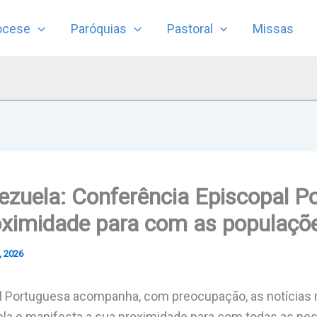
ocese
Paróquias
Pastoral
Missas
ezuela: Conferência Episcopal P
oximidade para com as populaçõ
, 2026
l Portuguesa acompanha, com preocupação, as notícias 
ela e manifesta a sua proximidade para com todas as pe