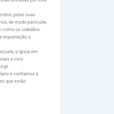
eridos, pelas suas
os, de modo particular,
em como os cidadãos
inquietação, a
zuela, a Igreja em
iais e civis
rgir.
lano e confiamos à
es que estão