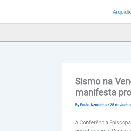
Skip
Arquidi
to
content
Sismo na Ven
manifesta pr
By
Paulo Azadinho
/
25 de Junho
A Conferência Episcopa
que atingiram a Venezu