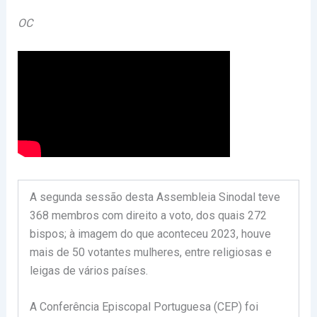
OC
A segunda sessão desta Assembleia Sinodal teve
368 membros com direito a voto, dos quais 272
bispos; à imagem do que aconteceu 2023, houve
mais de 50 votantes mulheres, entre religiosas e
leigas de vários países.
A Conferência Episcopal Portuguesa (CEP) foi