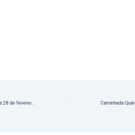
Podcast Ser Igreja Notícias – 21 a 28 de fevereiro de 2026 (com áudio)