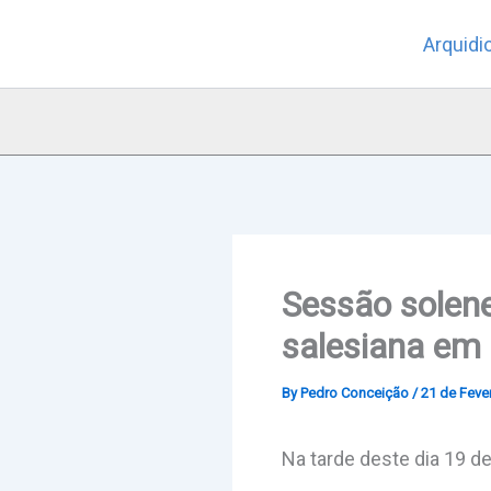
Skip
Arquidi
to
content
Sessão solene
salesiana em 
By
Pedro Conceição
/
21 de Fever
Na tarde deste dia 19 