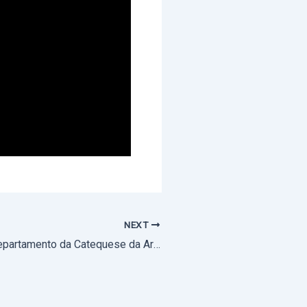
NEXT
Jubileu 2025: Departamento da Catequese da Arquidiocese partilha propostas de catequese para crianças e jovens e proposta de atividade em família