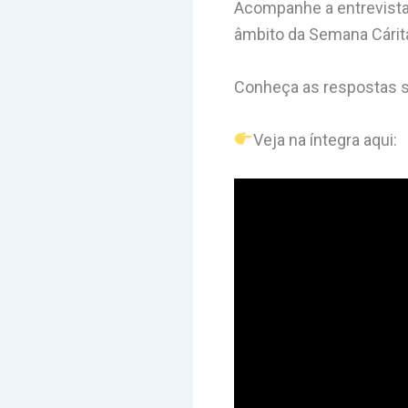
Acompanhe a entrevista 
âmbito da Semana Cárita
Conheça as respostas so
Veja na íntegra aqui: