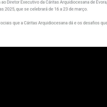
ao Diretor Executivo da Cáritas Arquidiocesana de Évora
s 2025, que se celebrará de 16 a 23 de março.
ciais que a Cáritas Arquidiocesana dá e os desafios que