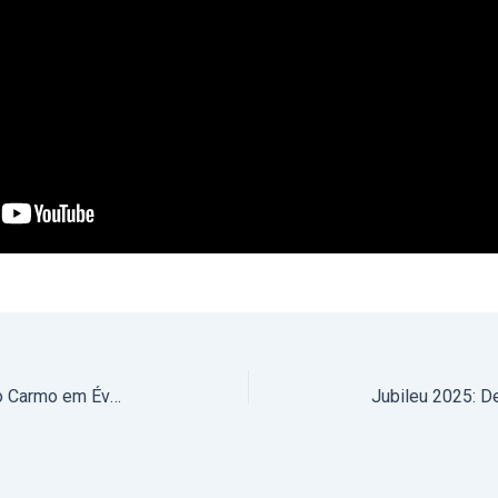
5 de março, às 18h15, na igreja do Carmo em Évora: Arcebispo preside ao início da Quaresma do Ano Santo com a celebração da Missa de Cinzas