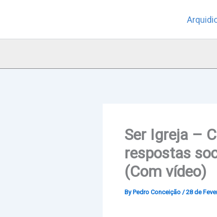
Skip
Arquidi
to
content
Ser Igreja – 
respostas soc
(Com vídeo)
By
Pedro Conceição
/
28 de Fever