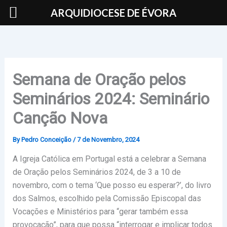
Skip
ARQUIDIOCESE DE ÉVORA
to
content
Semana de Oração pelos
Seminários 2024: Seminário
Canção Nova
By
Pedro Conceição
/
7 de Novembro, 2024
A Igreja Católica em Portugal está a celebrar a Semana
de Oração pelos Seminários 2024, de 3 a 10 de
novembro, com o tema ‘Que posso eu esperar?’, do livro
dos Salmos, escolhido pela Comissão Episcopal das
Vocações e Ministérios para “gerar também essa
provocação”, para que possa “interrogar e implicar todos