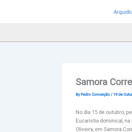
Skip
Arquidi
to
content
Samora Corre
By
Pedro Conceição
/
19 de Outu
No dia 15 de outubro, pe
Eucaristia dominical, n
Oliveira, em Samora Corr