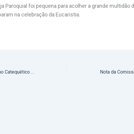
ja Paroquial foi pequena para acolher a grande multidão 
param na celebração da Eucaristia.
São Bento do Cortiço: Início do Ano Catequético (com fotos)