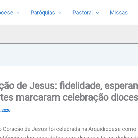
ocese
Paróquias
Pastoral
Missas
ão de Jesus: fidelidade, espera
otes marcaram celebração dioce
, 2026
o Coração de Jesus foi celebrada na Arquidiocese como
ntificação dos sacerdotes, num dia que a Igreja dedica d