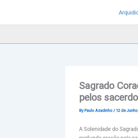
Skip
Arquidi
to
content
Sagrado Coraç
pelos sacerd
By
Paulo Azadinho
/
12 de Junho
A Solenidade do Sagrad
profunda oração pela sa