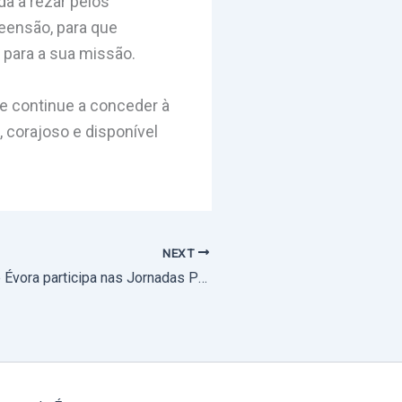
a a rezar pelos
eensão, para que
 para a sua missão.
e continue a conceder à
 corajoso e disponível
NEXT
Arquidiocese de Évora participa nas Jornadas Pastorais do Episcopado dedicadas à Inteligência Artificial