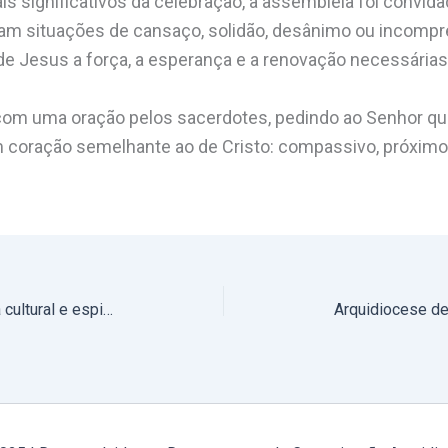
ignificativos da celebração, a assembleia foi convidad
am situações de cansaço, solidão, desânimo ou incompr
e Jesus a força, a esperança e a renovação necessárias
com uma oração pelos sacerdotes, pedindo ao Senhor qu
 coração semelhante ao de Cristo: compassivo, próximo,
Clero da Zona Leste realiza visita cultural e espiritual à Diocese de Bragança-Miranda