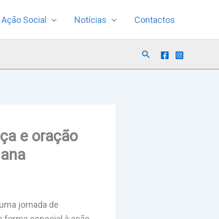
Ação Social
Notícias
Contactos
Search
nça e oração
sana
 uma jornada de
e forma especial à ação