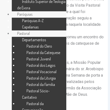
Instituto Superior de Teologia
P. Alessandro Cont, no encerramento da Visita Pastoral
de Évora
Missionária a esta Paróquia, durante a qual foi
Paróquias
ministrado o sacramento da Confirmação seguiu a
Paróquias A-Z
Procissão com a Imagem Peregrina naquela localidade.
Capelanias
Pastoral
Durante a tarde deste domingo, decorreu um encontro do
Departamentos
Arcebispo com as crianças e os pais da catequese de
Pastoral do Clero
São Tiago Rio de Moinhos.
Pastoral da Catequese
Pastoral Juvenil
Como em todas as outras Paróquias, a Missão Popular
Pastoral dos Leigos
antecedeu a Visita Pastoral Missionária do sr. Arcebispo
Pastoral Vocacional
a esta Paróquia, nomeadamente, uma Semana de porta a
Pastoral da Liturgia
porta e uma Semana de Pregação, realizadas pelos
Pastoral da Familia
Sacerdotes, pelos Irmãos e pelas Irmãs da Associação
Pastoral Sócio-
«Mater Dei», Pequenos Filhos da Mãe de Deus.
Caritativo
Pastoral da