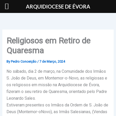
Skip
ARQUIDIOCESE DE ÉVORA
to
content
Religiosos em Retiro de
Quaresma
By
Pedro Conceição
/
7 de Março, 2024
No sábado, dia 2 de março, na Comunidade dos Irmãos
S. João de Deus, em Montemor-o-Novo, as religiosas e
os religiosos em missão na Arquidiocese de Évora,
fizeram o seu retiro de Quaresma, orientado pelo Padre
Leonardo Sales.
Estiveram presentes os Irmãos da Ordem de S. João de
Deus (Montemor-oNovo), as Irmãs Salesianas, (Vendas