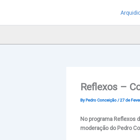
Skip
Arquidi
to
content
Reflexos – Co
By
Pedro Conceição
/
27 de Fever
No programa Reflexos de
moderação do Pedro Con