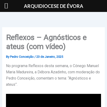
Skip
ARQUIDIOCESE DE ÉVORA
to
content
Reflexos – Agnósticos e
ateus (com vídeo)
By
Pedro Conceição
/
23 de Janeiro, 2025
No programa Reflexos desta semana, o Cónego Manuel
Maria Madureira, a Débora Azadinho, com moderação do
Pedro Conceição, comentam o tema: “Agnósticos e
ateus”.