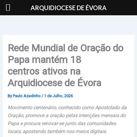
Skip
ARQUIDIOCESE DE ÉVORA
to
content
Rede Mundial de Oração do
Papa mantém 18
centros ativos na
Arquidiocese de Évora
By
Paulo Azadinho
/
1 de Julho, 2026
Movimento centenário, conhecido como Apostolado da
Oração, promove a oração pelas intenções mensais do
Papa e procura renovar-se junto das comunidades
locais, apostando também nos meios digitais.