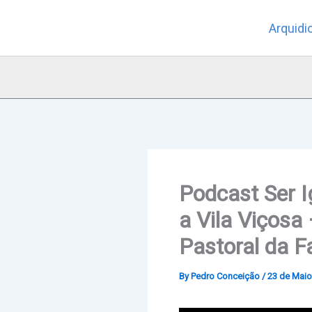
Skip
Arquidi
to
content
Podcast Ser I
a Vila Viçosa
Pastoral da F
By
Pedro Conceição
/
23 de Maio