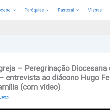
ocese
Paróquias
Pastoral
Missas
greja – Peregrinação Diocesana 
 – entrevista ao diácono Hugo Fer
amília (com vídeo)
, 2025