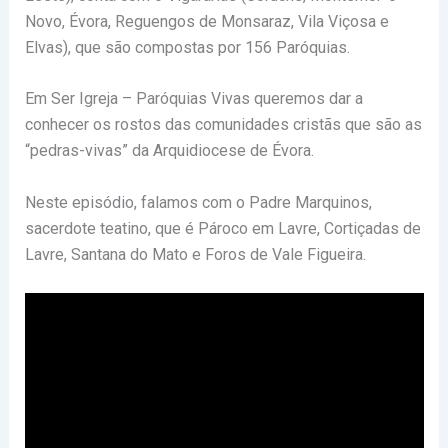
Novo, Évora, Reguengos de Monsaraz, Vila Viçosa e
Elvas), que são compostas por 156 Paróquias.
Em Ser Igreja – Paróquias Vivas queremos dar a
conhecer os rostos das comunidades cristãs que são as
“pedras-vivas” da Arquidiocese de Évora.
Neste episódio, falamos com o Padre Marquinos,
sacerdote teatino, que é Pároco em Lavre, Cortiçadas de
Lavre, Santana do Mato e Foros de Vale Figueira.