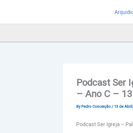
Skip
Arquidi
to
content
Podcast Ser 
– Ano C – 13 
By
Pedro Conceição
/
13 de Abril
Podcast Ser Igreja – Pa