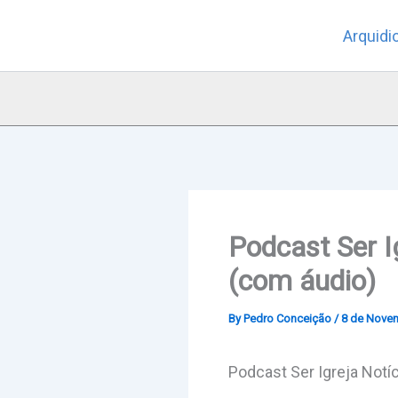
Skip
Arquidi
to
content
Podcast Ser I
(com áudio)
By
Pedro Conceição
/
8 de Nove
Podcast Ser Igreja Notí