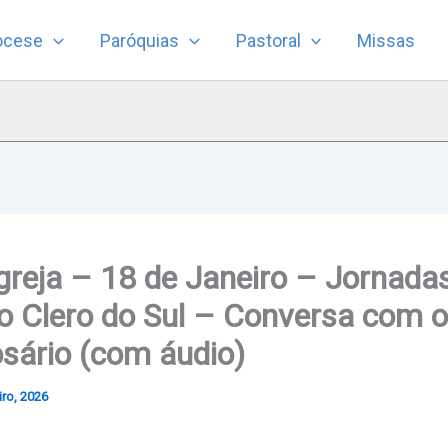
ocese
Paróquias
Pastoral
Missas
greja – 18 de Janeiro – Jornada
o Clero do Sul – Conversa com o
sário (com áudio)
iro, 2026