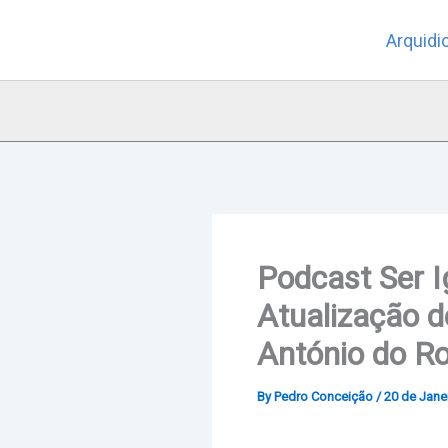
Skip
Arquidi
to
content
Podcast Ser I
Atualização d
António do Ro
By
Pedro Conceição
/
20 de Jane