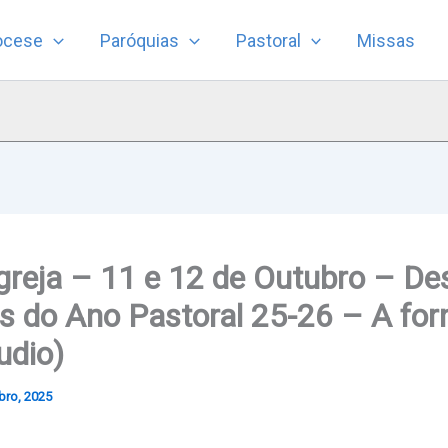
ocese
Paróquias
Pastoral
Missas
greja – 11 e 12 de Outubro – De
 do Ano Pastoral 25-26 – A fo
udio)
bro, 2025