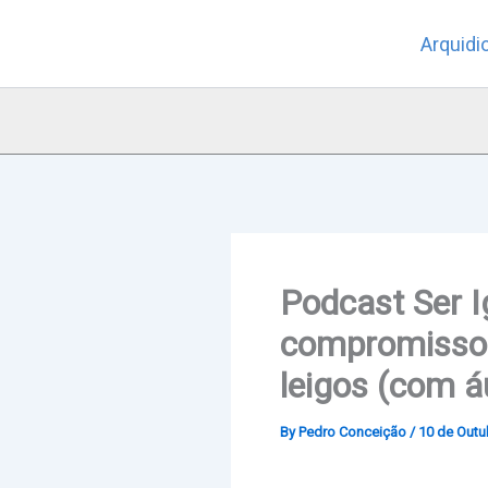
Skip
Arquidi
to
content
Podcast Ser I
compromissos
leigos (com á
By
Pedro Conceição
/
10 de Outu