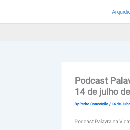
Skip
Arquidi
to
content
Podcast Pala
14 de julho d
By
Pedro Conceição
/
14 de Julh
Podcast Palavra na Vid