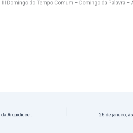
a: III Domingo do Tempo Comum – Domingo da Palavra – A
Podcast Espiga Doirada: Notícias da Arquidiocese de Évora – 25 a 31 de janeiro de 2025 (áudio)