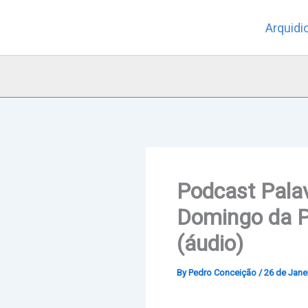
Skip
Arquidi
to
content
Podcast Pala
Domingo da P
(áudio)
By
Pedro Conceição
/
26 de Jane