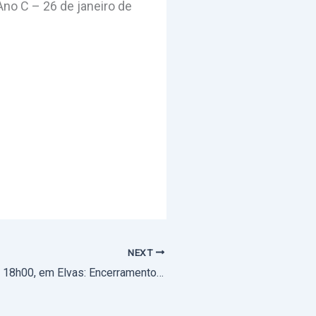
no C – 26 de janeiro de
NEXT
26 de janeiro, às 18h00, em Elvas: Encerramento do 144º Cursilho de Cristandade de Senhoras