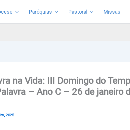
ocese
Paróquias
Pastoral
Missas
vra na Vida: III Domingo do Te
alavra – Ano C – 26 de janeiro 
iro, 2025