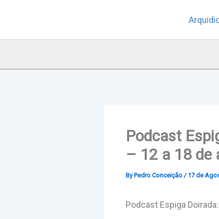
Skip
Arquidi
to
content
Podcast Espig
– 12 a 18 de 
By
Pedro Conceição
/
17 de Agos
Podcast Espiga Doirada: