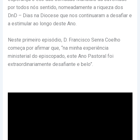
por todos nós sentido, nomeadamente a riqueza dos
DnD – Dias na Diocese que nos continuaram a desafiar e
a estimular ao longo deste Ano.
Neste primeiro episódio, D. Francisco Senra Coelho
começa por afirmar que, “na minha experiência
ministerial do episcopado, este Ano Pastoral foi
extraordinariamente desafiante e belo”.