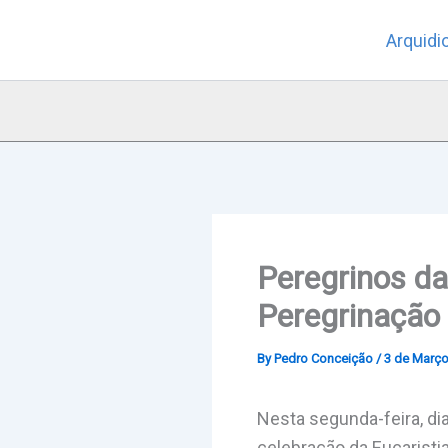
Skip
Arquidi
to
content
Peregrinos da
Peregrinação 
By
Pedro Conceição
/
3 de Março
Nesta segunda-feira, di
celebração da Eucaristia