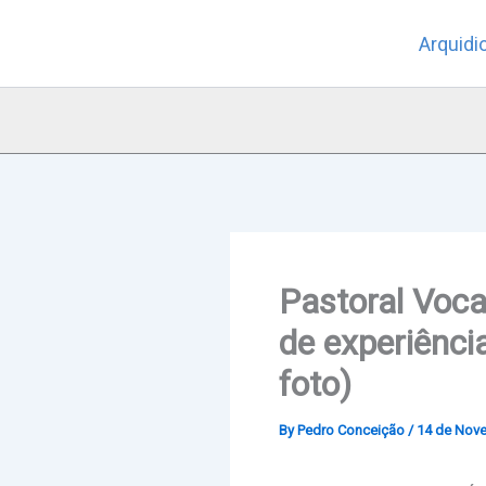
Skip
Arquidi
to
content
Pastoral Voca
de experiênci
foto)
By
Pedro Conceição
/
14 de Nov