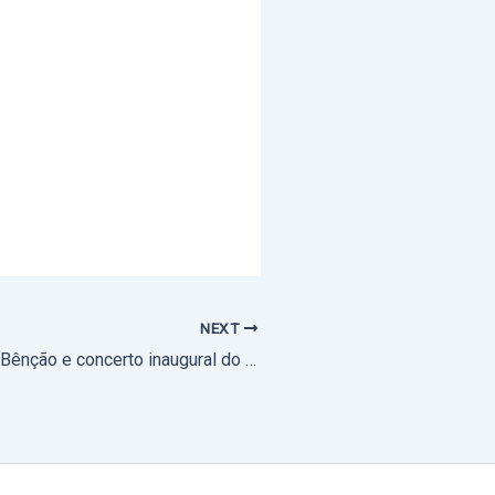
NEXT
1 de dezembro: Bênção e concerto inaugural do novo Órgão da Igreja Matriz de Fronteira