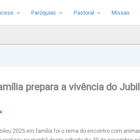
ocese
Paróquias
Pastoral
Missas
amília prepara a vivência do Jub
4
jubileu 2025 em família foi o tema do encontro com anima
se realizou na manhã deste sábado dia 30 de novembro, na