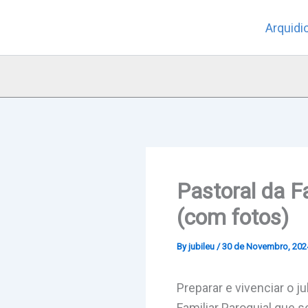
Skip
Arquidi
to
content
Pastoral da F
(com fotos)
By
jubileu
/
30 de Novembro, 202
Preparar e vivenciar o 
Familiar Paroquial que 