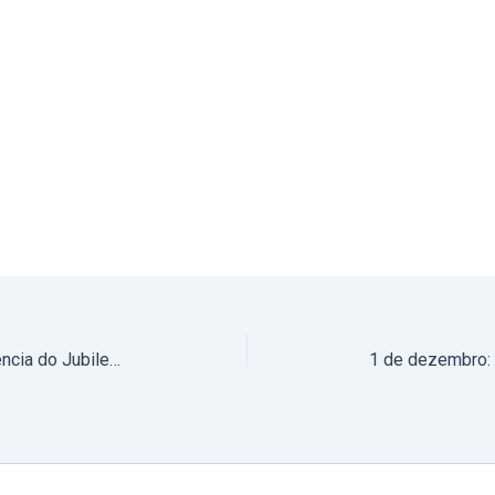
Pastoral da Família prepara a vivência do Jubileu 2025 (com fotos)